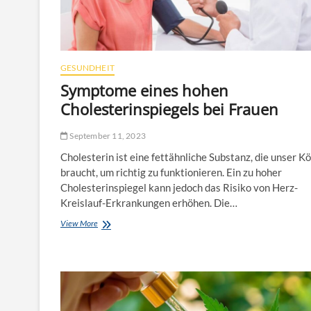
GESUNDHEIT
Symptome eines hohen
Cholesterinspiegels bei Frauen
September 11, 2023
Cholesterin ist eine fettähnliche Substanz, die unser K
braucht, um richtig zu funktionieren. Ein zu hoher
Cholesterinspiegel kann jedoch das Risiko von Herz-
Kreislauf-Erkrankungen erhöhen. Die…
View More
S
y
m
p
t
o
m
e