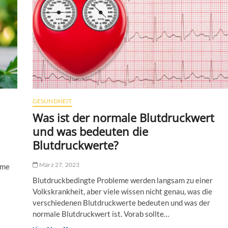
m
e
h
ä
u
f
i
g
e
r
K
GESUNDHEIT
r
a
Was ist der normale Blutdruckwert
n
und was bedeuten die
k
h
Blutdruckwerte?
e
i
März 27, 2023
ame
t
e
Blutdruckbedingte Probleme werden langsam zu einer
n
Volkskrankheit, aber viele wissen nicht genau, was die
:
verschiedenen Blutdruckwerte bedeuten und was der
W
i
normale Blutdruckwert ist. Vorab sollte…
e