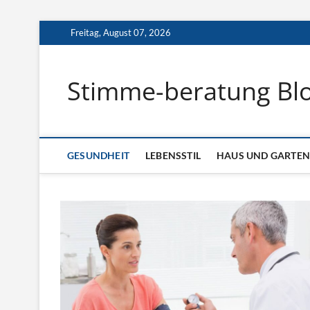
S
Freitag, August 07, 2026
k
i
p
Stimme-beratung Bl
t
o
c
o
n
GESUNDHEIT
LEBENSSTIL
HAUS UND GARTEN
t
e
n
t