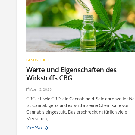
e
i
n
e
s
h
o
h
e
n
C
GESUNDHEIT
h
Werte und Eigenschaften des
o
Wirkstoffs CBG
l
e
s
April 3, 2023
t
e
CBG ist, wie CBD, ein Cannabinoid. Sein ehrenvoller N
r
ist Cannabigerol und es wird als eine Chemikalie von
i
Cannabis eingestuft. Das erschreckt natürlich viele
n
Menschen,…
s
p
View More
W
i
e