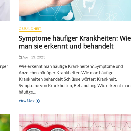
GESUNDHEIT
Symptome häufiger Krankheiten: Wie
man sie erkennt und behandelt
April 13, 2023
örper
Wie erkennt man häufige Krankheiten? Symptome und
Anzeichen häufiger Krankheiten Wie man häufige
Krankheiten behandelt Schlüsselwörter: Krankheit,
Symptome von Krankheiten, Behandlung Wie erkennt man
häufige…
View More
S
y
m
p
t
o